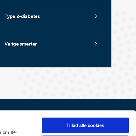
Type 2-diabetes
Varige smerter
Tillad alle cookies
Center for Sundhedsfremme
a om IP-