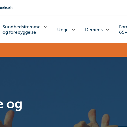
rde.dk
Sundhedsfremme
For
Unge
Demens
og forebyggelse
65
 og