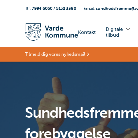
Tlf.
7994 6060 / 5152 3380
Email:
sundhedsfremme@va
Digitale
Kontakt
tilbud
Tilmeld dig vores nyhedsmail
Sundhedsfremme
forebyggelse