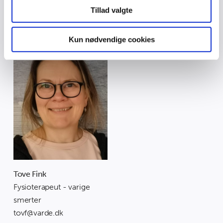
Tillad valgte
analysepartnere. Vores partnere kan kombinere disse
Du vil møde
data med andre oplysninger, du har givet dem, eller som
de har indsamlet fra din brug af deres tjenester.
Kun nødvendige cookies
Tove Fink
Fysioterapeut - varige
smerter
tovf@varde.dk