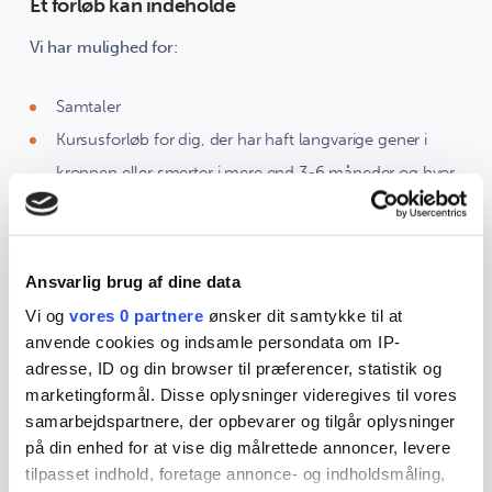
Et forløb kan indeholde
Vi har mulighed for:
Samtaler
Kursusforløb for dig, der har haft langvarige gener i
kroppen eller smerter i mere end 3-6 måneder og hvor
de er forstyrrende for hverdagen
Digitalt forløb
Ansvarlig brug af dine data
Vi og
vores 0 partnere
ønsker dit samtykke til at
Du kan hente viden og redskaber i appen "Mit liv - min
anvende cookies og indsamle persondata om IP-
sundhed" og deltage i digitalt forløb, der kan tilpasses til
adresse, ID og din browser til præferencer, statistik og
dig, og det du ønsker støtte til.
marketingformål. Disse oplysninger videregives til vores
samarbejdspartnere, der opbevarer og tilgår oplysninger
Du henter appen i App Store eller Google Play. Ikonet på
på din enhed for at vise dig målrettede annoncer, levere
appen er et rødt hjerte med en smiley i.
tilpasset indhold, foretage annonce- og indholdsmåling,