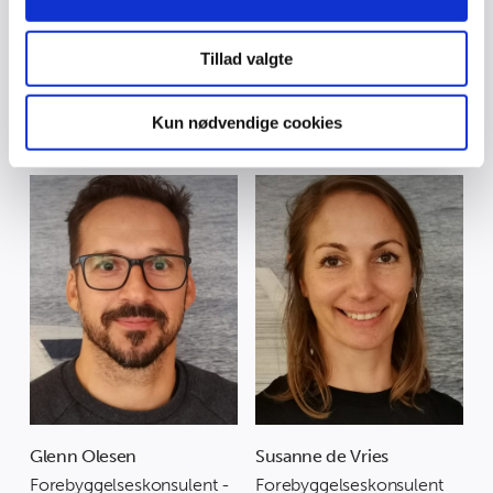
din brug af vores hjemmeside med vores partnere inden
for sociale medier, annonceringspartnere og
Tillad valgte
analysepartnere. Vores partnere kan kombinere disse
data med andre oplysninger, du har givet dem, eller som
de har indsamlet fra din brug af deres tjenester.
Du kan møde
Kun nødvendige cookies
Glenn Olesen
Susanne de Vries
Forebyggelseskonsulent -
Forebyggelseskonsulent