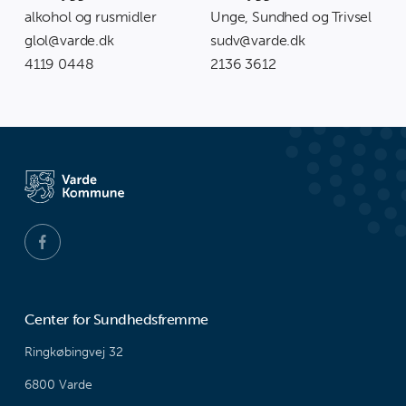
alkohol og rusmidler
Unge, Sundhed og Trivsel
glol@varde.dk
sudv@varde.dk
4119 0448
2136 3612
Center for Sundhedsfremme
Ringkøbingvej 32
6800 Varde