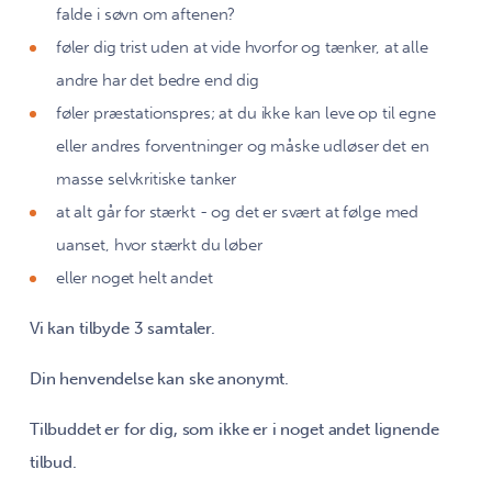
falde i søvn om aftenen?
føler dig trist uden at vide hvorfor og tænker, at alle
andre har det bedre end dig
føler præstationspres; at du ikke kan leve op til egne
eller andres forventninger og måske udløser det en
masse selvkritiske tanker
at alt går for stærkt - og det er svært at følge med
uanset, hvor stærkt du løber
eller noget helt andet
Vi kan tilbyde 3 samtaler.
Din henvendelse kan ske anonymt.
Tilbuddet er for dig, som ikke er i noget andet lignende
tilbud.