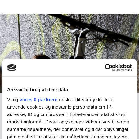
Ansvarlig brug af dine data
Vi og
vores 0 partnere
ønsker dit samtykke til at
Mindhelper
anvende cookies og indsamle persondata om IP-
adresse, ID og din browser til præferencer, statistik og
Gå på
mindhelper.dk (eksternt link)
og få mere viden om
marketingformål. Disse oplysninger videregives til vores
mental sundhed.
samarbejdspartnere, der opbevarer og tilgår oplysninger
Her finder du gode øvelser og råd 24-7.
på din enhed for at vise dig målrettede annoncer, levere