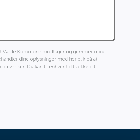
 at Varde Kommune modtager og gemmer mine
ehandler dine oplysninger med henblik på at
 du ønsker. Du kan til enhver tid trække dit