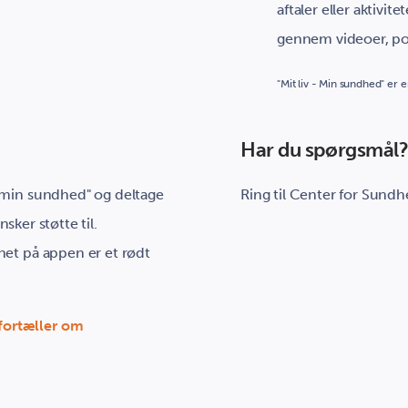
aftaler eller aktivite
gennem videoer, p
"Mit liv - Min sundhed" er
Har du spørgsmål
- min sundhed" og deltage
Ring til Center for Sund
nsker støtte til.
net på appen er et rødt
fortæller om