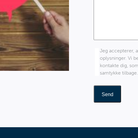
Jeg accepterer,
oplysninger. Vi b
kontakte dig, som
samtykke tilbage.