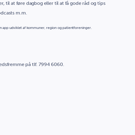
ter, til at føre dagbog eller til at få gode råd og tips
odcasts m.m.
 en app udviklet af kommuner, region og patientforeninger.
?
hedsfremme på tlf. 7994 6060.