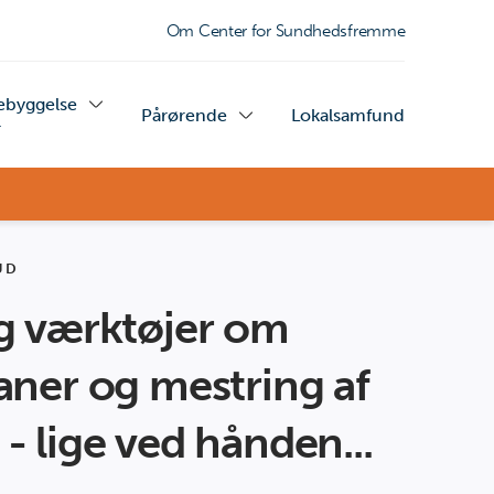
Om Center for Sundhedsfremme
ebyggelse
Pårørende
Lokalsamfund
+
UD
g værktøjer om
aner og mestring af
 lige ved hånden...