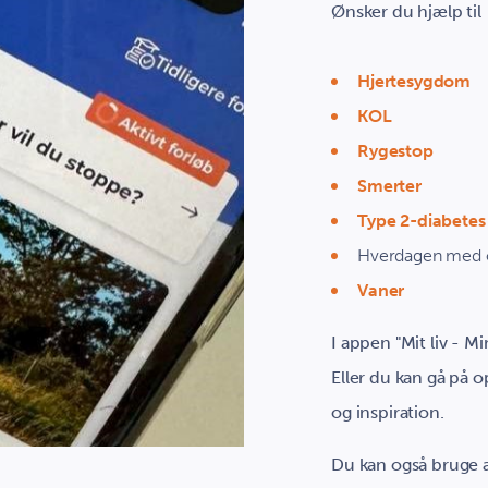
Ønsker du hjælp til
Hjertesygdom
KOL
Rygestop
Smerter
Type 2-diabetes
Hverdagen med o
Vaner
I appen "Mit liv - M
Eller du kan gå på op
og inspiration.
Du kan også bruge a