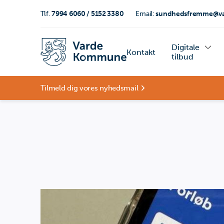
Tlf.
7994 6060 / 5152 3380
Email:
sundhedsfremme@va
Digitale
Kontakt
tilbud
Tilmeld dig vores nyhedsmail