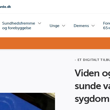
rde.dk
Sundhedsfremme
For
Unge
Demens
og forebyggelse
65
- ET DIGITALT TILB
Viden o
sunde v
sygdom -