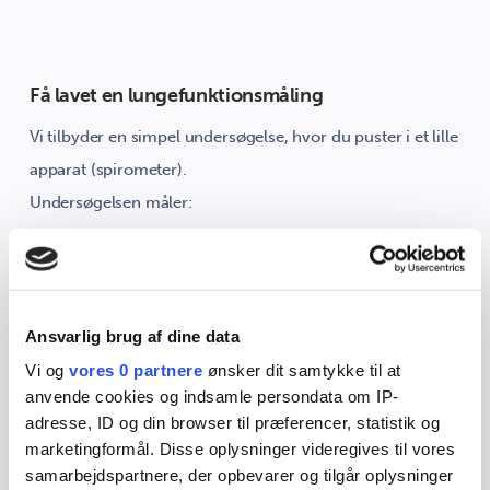
Få lavet en lungefunktionsmåling
Vi tilbyder en simpel undersøgelse, hvor du puster i et lille
apparat (spirometer).
Undersøgelsen måler:
Hvor meget luft du kan puste ud
Hvor hurtigt du kan puste luften ud
Ansvarlig brug af dine data
Tidsbestilling
Vi og
vores 0 partnere
ønsker dit samtykke til at
anvende cookies og indsamle persondata om IP-
Du kan bestille tid:
adresse, ID og din browser til præferencer, statistik og
marketingformål. Disse oplysninger videregives til vores
23. september kl. 8.30-15.10 - sidste ledige tid denne
samarbejdspartnere, der opbevarer og tilgår oplysninger