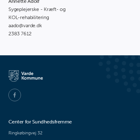
Annette Adolf
Sygeplejerske - Kræft- og
KOL-rehabilitering
aado@varde.dk
2383 7612
Center for Sundhedsfremme
Ringkøbingvej 32